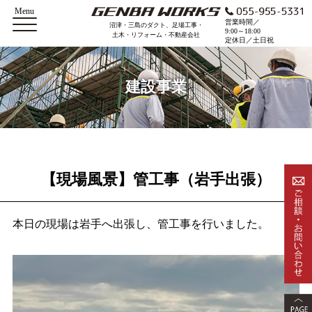
Menu
営業時間／
沼津・三島のダクト、足場工事・
9:00～18:00
土木・リフォーム・不動産会社
定休日／土日祝
建設事業
【現場風景】管工事（岩手出張）
本日の現場は岩手へ出張し、管工事を行いました。